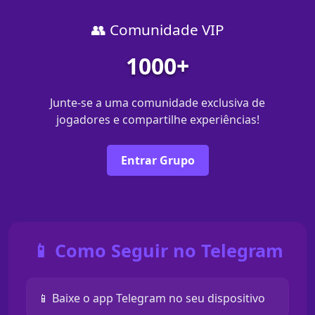
👥 Comunidade VIP
1000+
Junte-se a uma comunidade exclusiva de
jogadores e compartilhe experiências!
Entrar Grupo
📱 Como Seguir no Telegram
📱 Baixe o app Telegram no seu dispositivo