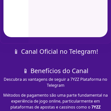
📱 Canal Oficial no Telegram!
📱 Benefícios do Canal
Descubra as vantagens de seguir a 7YZZ Plataforma no
Telegram
Métodos de pagamento são uma parte fundamental na
experiência de jogo online, particularmente em
plataformas de apostas e cassinos como o
7YZZ