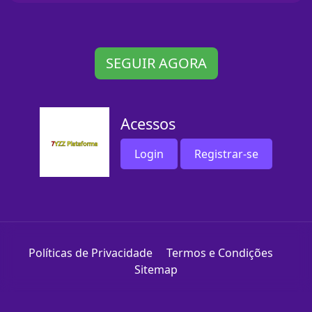
SEGUIR AGORA
Acessos
Login
Registrar-se
Políticas de Privacidade
Termos e Condições
Sitemap