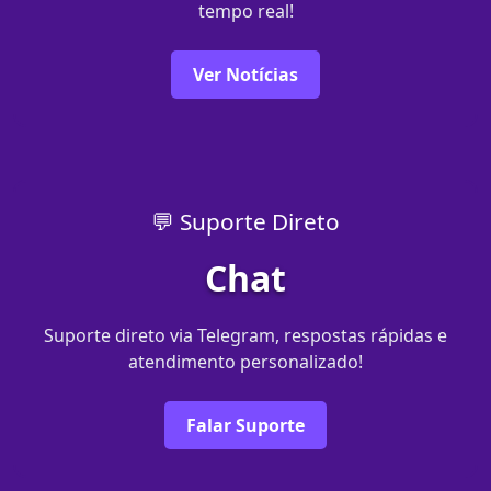
tempo real!
Ver Notícias
💬 Suporte Direto
Chat
Suporte direto via Telegram, respostas rápidas e
atendimento personalizado!
Falar Suporte