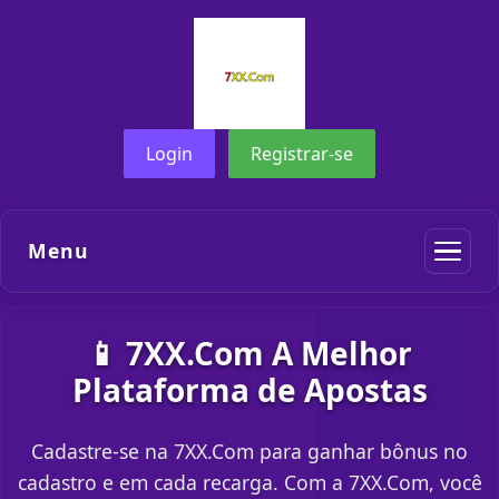
Login
Registrar-se
Menu
📱 7XX.Com A Melhor
Plataforma de Apostas
Cadastre-se na 7XX.Com para ganhar bônus no
cadastro e em cada recarga. Com a 7XX.Com, você