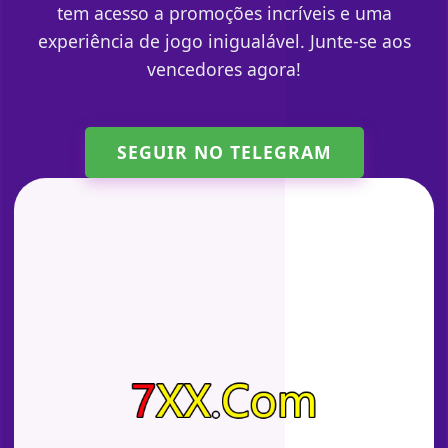
tem acesso a promoções incríveis e uma
experiência de jogo inigualável. Junte-se aos
vencedores agora!
SEGUIR NO TELEGRAM