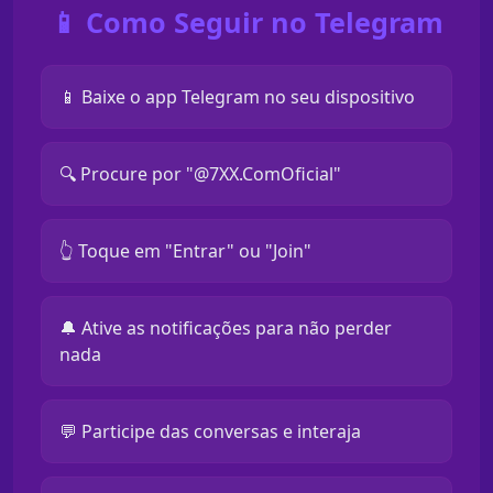
📱 Como Seguir no Telegram
📱 Baixe o app Telegram no seu dispositivo
🔍 Procure por "@7XX.ComOficial"
👆 Toque em "Entrar" ou "Join"
🔔 Ative as notificações para não perder
nada
💬 Participe das conversas e interaja