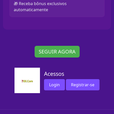
🎁 Receba bônus exclusivos
automaticamente
SEGUIR AGORA
Acessos
Login
Registrar-se