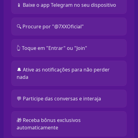
📱 Baixe o app Telegram no seu dispositivo
🔍 Procure por "@7XXOficial"
👆 Toque em "Entrar" ou "Join"
🔔 Ative as notificações para não perder
nada
💬 Participe das conversas e interaja
🎁 Receba bônus exclusivos
automaticamente