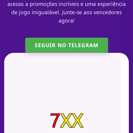
acesso a promoções incríveis e uma experiência
de jogo inigualável. Junte-se aos vencedores
agora!
SEGUIR NO TELEGRAM