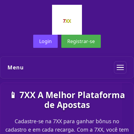
Login
Registrar-se
Menu
📱 7XX A Melhor Plataforma
de Apostas
Cadastre-se na 7XX para ganhar bônus no
cadastro e em cada recarga. Com a 7XX, você tem