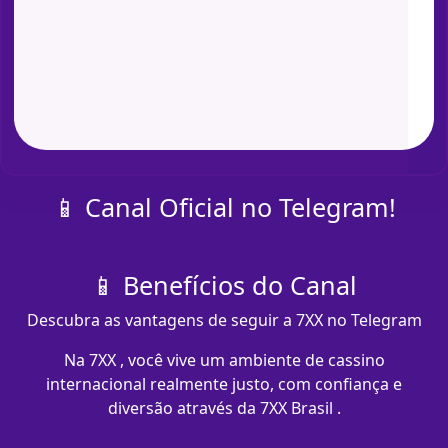
📱 Canal Oficial no Telegram!
📱 Benefícios do Canal
Descubra as vantagens de seguir a 7XX no Telegram
Na 7XX , você vive um ambiente de cassino
internacional realmente justo, com confiança e
diversão através da 7XX Brasil .