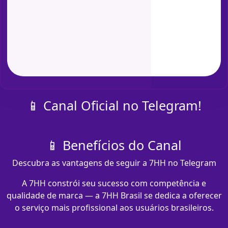
📱 Canal Oficial no Telegram!
📱 Benefícios do Canal
Descubra as vantagens de seguir a 7HH no Telegram
A 7HH constrói seu sucesso com competência e
qualidade de marca — a 7HH Brasil se dedica a oferecer
o serviço mais profissional aos usuários brasileiros.