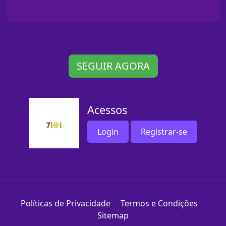
SEGUIR AGORA
Acessos
Login
Registrar-se
Políticas de Privacidade
Termos e Condições
Sitemap