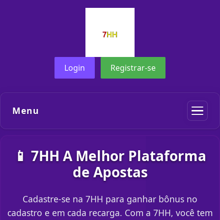
Login
Registrar-se
Menu
📱 7HH A Melhor Plataforma
de Apostas
Cadastre-se na 7HH para ganhar bônus no
cadastro e em cada recarga. Com a 7HH, você tem