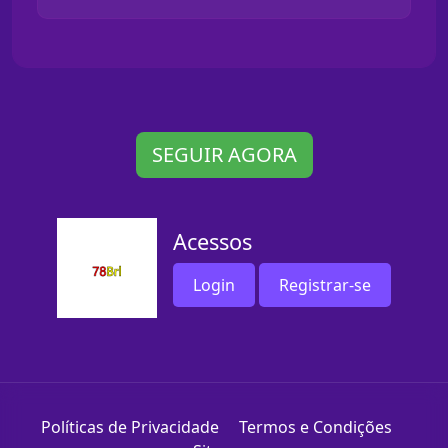
SEGUIR AGORA
Acessos
Login
Registrar-se
Políticas de Privacidade
Termos e Condições