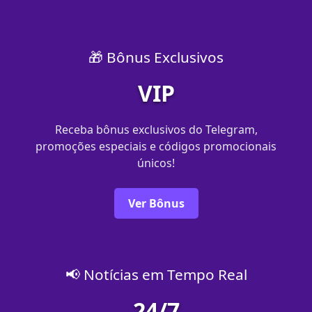
🎁 Bônus Exclusivos
VIP
Receba bônus exclusivos do Telegram,
promoções especiais e códigos promocionais
únicos!
Ver Bônus
📢 Notícias em Tempo Real
24/7