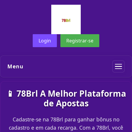
Login
Registrar-se
Menu
📱 78Brl A Melhor Plataforma
de Apostas
Cadastre-se na 78Brl para ganhar bônus no
cadastro e em cada recarga. Com a 78Brl, você