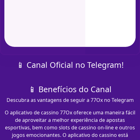
📱 Canal Oficial no Telegram!
📱 Benefícios do Canal
Descubra as vantagens de seguir a 77Ox no Telegram
O aplicativo de cassino 77Ox oferece uma maneira fácil
de aproveitar a melhor experiência de apostas
esportivas, bem como slots de cassino on-line e outros
jogos emocionantes. O aplicativo do cassino está