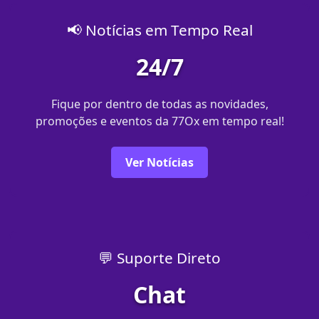
📢 Notícias em Tempo Real
24/7
Fique por dentro de todas as novidades,
promoções e eventos da 77Ox em tempo real!
Ver Notícias
💬 Suporte Direto
Chat