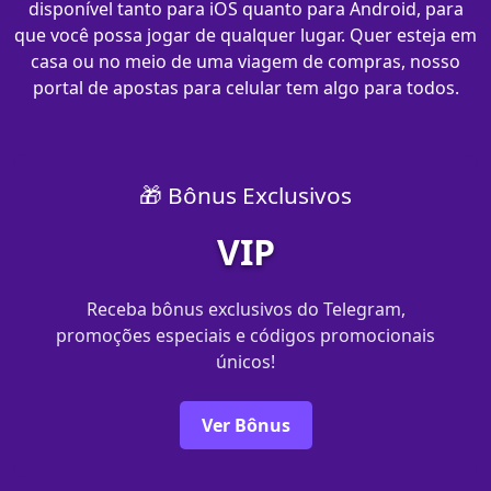
disponível tanto para iOS quanto para Android, para
que você possa jogar de qualquer lugar. Quer esteja em
casa ou no meio de uma viagem de compras, nosso
portal de apostas para celular tem algo para todos.
🎁 Bônus Exclusivos
VIP
Receba bônus exclusivos do Telegram,
promoções especiais e códigos promocionais
únicos!
Ver Bônus