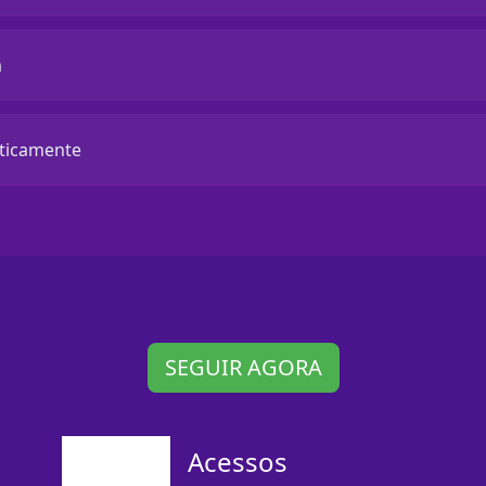
a
aticamente
SEGUIR AGORA
Acessos