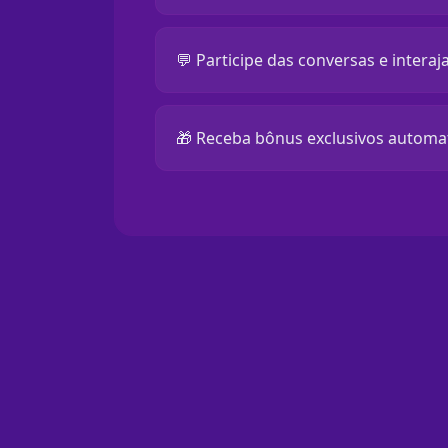
💬 Participe das conversas e interaj
🎁 Receba bônus exclusivos autom