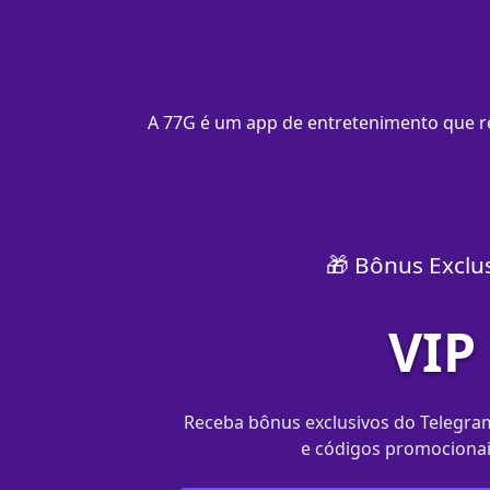
A 77G é um app de entretenimento que r
🎁 Bônus Exclu
VIP
Receba bônus exclusivos do Telegra
e códigos promocionai