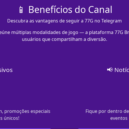
📱 Benefícios do Canal
Descubra as vantagens de seguir a 77G no Telegram
eúne múltiplas modalidades de jogo — a plataforma 77G B
usuários que compartilham a diversão.
sivos
📢 Notí
m, promoções especiais
Fique por dentro d
s únicos!
eventos