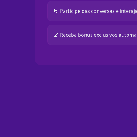
💬 Participe das conversas e interaj
🎁 Receba bônus exclusivos autom