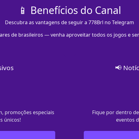
📱 Benefícios do Canal
Descubra as vantagens de seguir a 778Brl no Telegram
res de brasileiros — venha aproveitar todos os jogos e serv
sivos
📢 Notí
m, promoções especiais
Fique por dentro d
s únicos!
eventos d