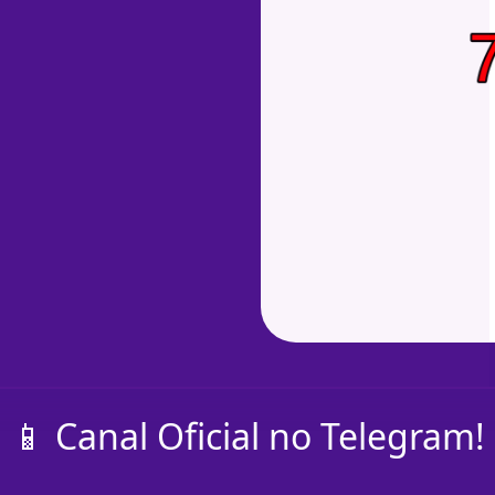
📱 Canal Oficial no Telegram!