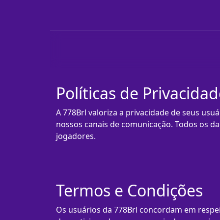
Políticas de Privacida
A 778Brl valoriza a privacidade de seus us
nossos canais de comunicação. Todos os dad
jogadores.
Termos e Condições
Os usuários da 778Brl concordam em respeit