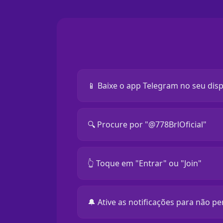
📱 Baixe o app Telegram no seu disp
🔍 Procure por "@778BrlOficial"
👆 Toque em "Entrar" ou "Join"
🔔 Ative as notificações para não p