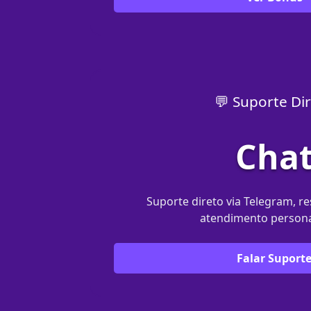
💬 Suporte Di
Cha
Suporte direto via Telegram, r
atendimento persona
Falar Suport