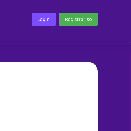
Login
Registrar-se