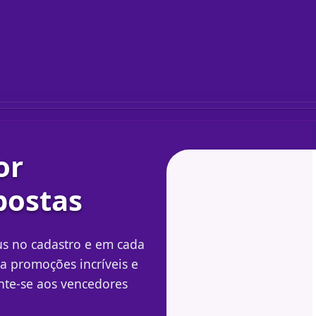
or
postas
us no cadastro e em cada
a promoções incríveis e
unte-se aos vencedores