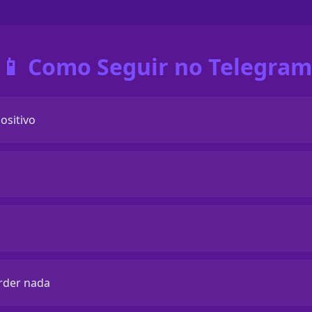
📱 Como Seguir no Telegram
ositivo
erder nada