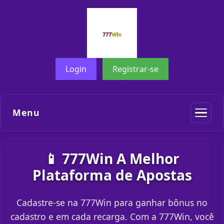
Login
Registrar-se
Menu
📱 777Win A Melhor
Plataforma de Apostas
Cadastre-se na 777Win para ganhar bônus no
cadastro e em cada recarga. Com a 777Win, você