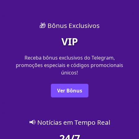
🎁 Bônus Exclusivos
VIP
Receba bônus exclusivos do Telegram,
promoções especiais e códigos promocionais
únicos!
Ver Bônus
📢 Notícias em Tempo Real
24/7