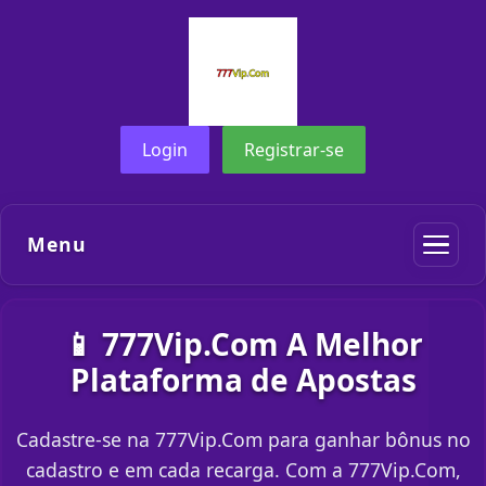
Login
Registrar-se
Menu
📱 777Vip.Com A Melhor
Plataforma de Apostas
Cadastre-se na 777Vip.Com para ganhar bônus no
cadastro e em cada recarga. Com a 777Vip.Com,