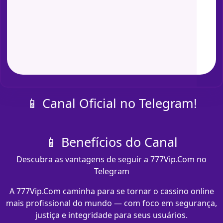
📱 Canal Oficial no Telegram!
📱 Benefícios do Canal
Descubra as vantagens de seguir a 777Vip.Com no
Telegram
A 777Vip.Com caminha para se tornar o cassino online
mais profissional do mundo — com foco em segurança,
justiça e integridade para seus usuários.