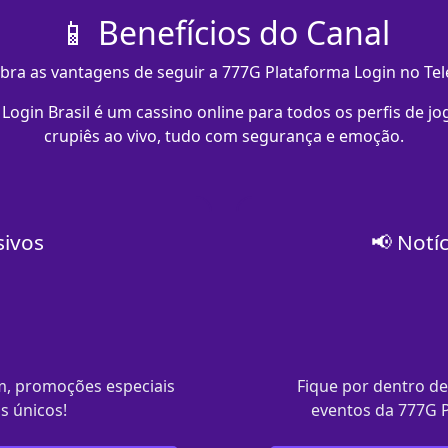
📱 Benefícios do Canal
bra as vantagens de seguir a 777G Plataforma Login no Te
ogin Brasil é um cassino online para todos os perfis de j
crupiês ao vivo, tudo com segurança e emoção.
sivos
📢 Notí
m, promoções especiais
Fique por dentro d
s únicos!
eventos da 777G 