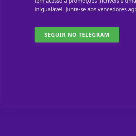
tem acesso a promoções incríveis e uma
inigualável. Junte-se aos vencedores ag
SEGUIR NO TELEGRAM