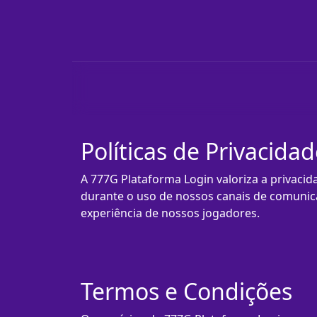
Políticas de Privacida
A 777G Plataforma Login valoriza a privaci
durante o uso de nossos canais de comunica
experiência de nossos jogadores.
Termos e Condições