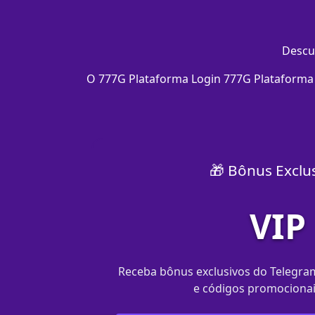
Descu
O 777G Plataforma Login 777G Plataforma L
🎁 Bônus Exclu
VIP
Receba bônus exclusivos do Telegra
e códigos promocionai