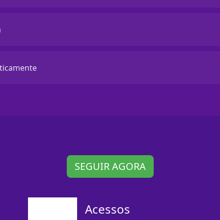
a
aticamente
SEGUIR AGORA
Acessos