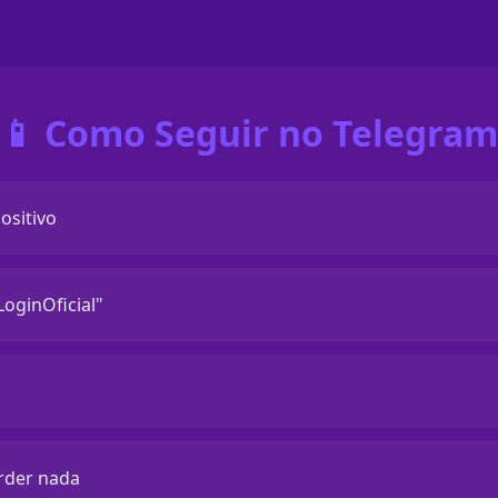
📱 Como Seguir no Telegram
ositivo
oginOficial"
erder nada