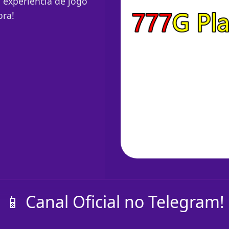
 experiência de jogo
ora!
📱 Canal Oficial no Telegram!