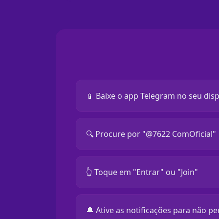
📱 Baixe o app Telegram no seu disp
🔍 Procure por "@7622 ComOficial"
👆 Toque em "Entrar" ou "Join"
🔔 Ative as notificações para não p