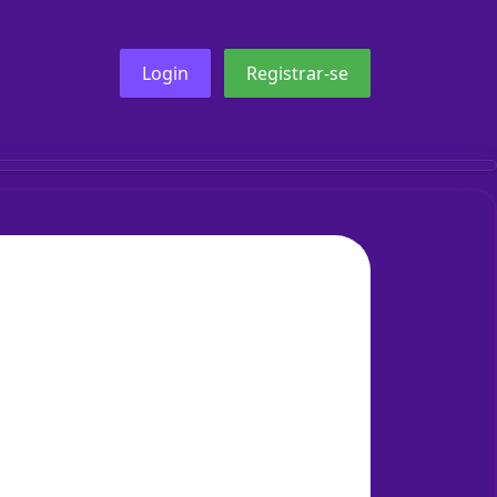
Login
Registrar-se