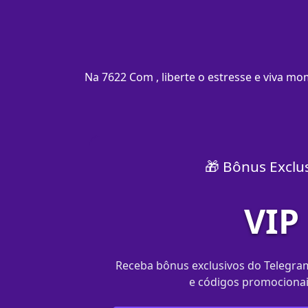
Na 7622 Com , liberte o estresse e viva m
🎁 Bônus Exclu
VIP
Receba bônus exclusivos do Telegra
e códigos promocionai