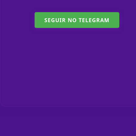
SEGUIR NO TELEGRAM