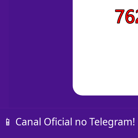
📱 Canal Oficial no Telegram!