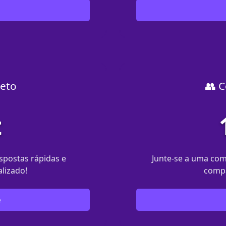
reto
👥 
t
espostas rápidas e
Junte-se a uma com
lizado!
compa
e