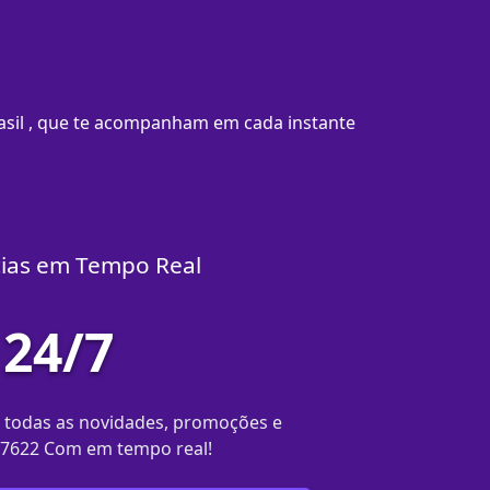
rasil , que te acompanham em cada instante
cias em Tempo Real
24/7
e todas as novidades, promoções e
 7622 Com em tempo real!