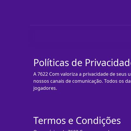
Políticas de Privacida
A 7622 Com valoriza a privacidade de seus
nossos canais de comunicação. Todos os dad
jogadores.
Termos e Condições