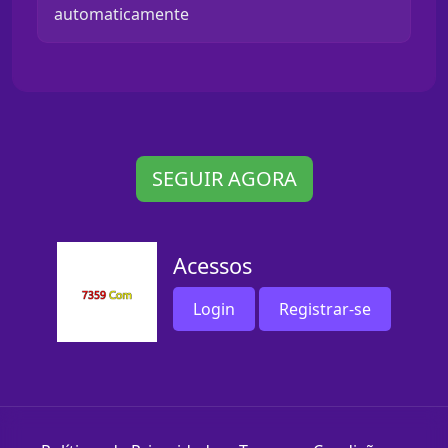
automaticamente
SEGUIR AGORA
Acessos
Login
Registrar-se