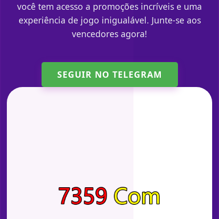
você tem acesso a promoções incríveis e uma
experiência de jogo inigualável. Junte-se aos
vencedores agora!
SEGUIR NO TELEGRAM