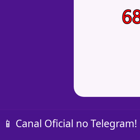
📱 Canal Oficial no Telegram!