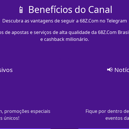
📱 Benefícios do Canal
Descubra as vantagens de seguir a 68Z.Com no Telegram
de apostas e serviços de alta qualidade da 68Z.Com Brasil 
e cashback milionário.
sivos
📢 Notí
m, promoções especiais
Fique por dentro d
s únicos!
eventos da