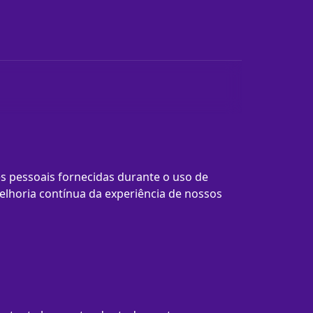
s pessoais fornecidas durante o uso de
elhoria contínua da experiência de nossos