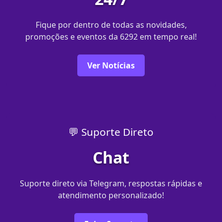
Fique por dentro de todas as novidades,
promoções e eventos da 6292 em tempo real!
Ver Notícias
💬 Suporte Direto
Chat
Suporte direto via Telegram, respostas rápidas e
atendimento personalizado!