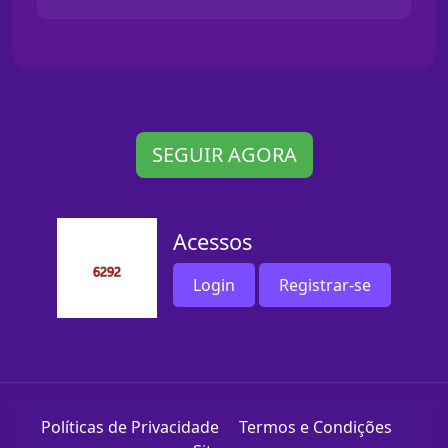
SEGUIR AGORA
Acessos
Login
Registrar-se
Políticas de Privacidade
Termos e Condições