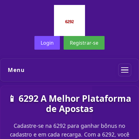
Login
Registrar-se
Menu
📱 6292 A Melhor Plataforma
de Apostas
Cadastre-se na 6292 para ganhar bônus no
cadastro e em cada recarga. Com a 6292, você