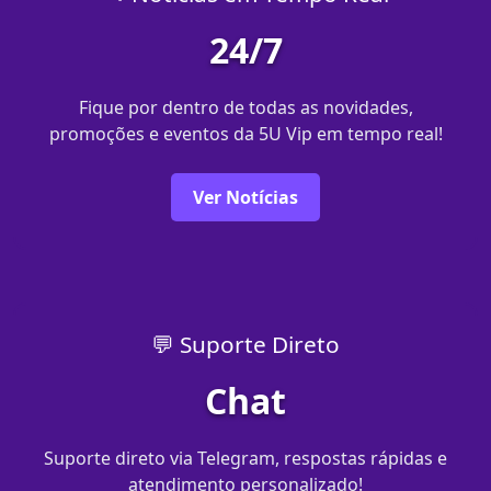
24/7
Fique por dentro de todas as novidades,
promoções e eventos da 5U Vip em tempo real!
Ver Notícias
💬 Suporte Direto
Chat
Suporte direto via Telegram, respostas rápidas e
atendimento personalizado!