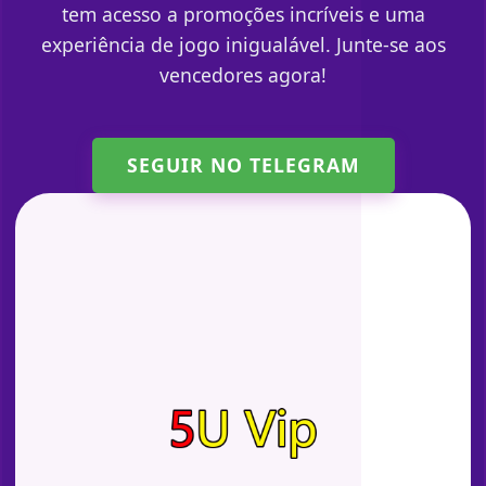
tem acesso a promoções incríveis e uma
experiência de jogo inigualável. Junte-se aos
vencedores agora!
SEGUIR NO TELEGRAM