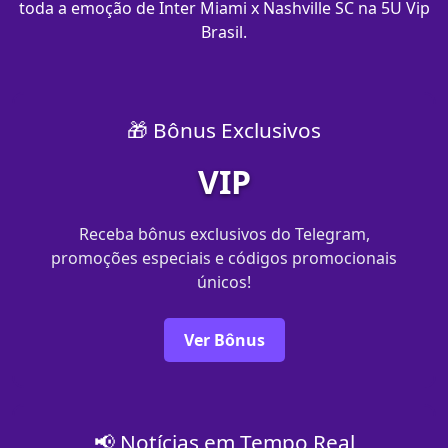
toda a emoção de Inter Miami x Nashville SC na 5U Vip
Brasil.
🎁 Bônus Exclusivos
VIP
Receba bônus exclusivos do Telegram,
promoções especiais e códigos promocionais
únicos!
Ver Bônus
📢 Notícias em Tempo Real