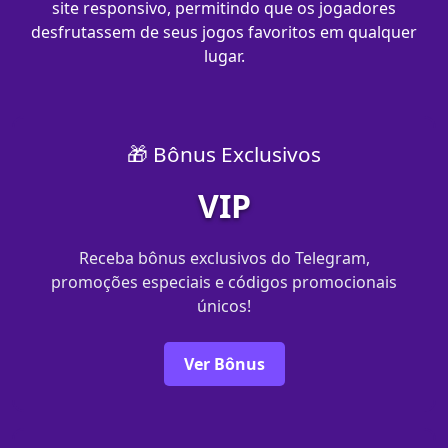
site responsivo, permitindo que os jogadores
desfrutassem de seus jogos favoritos em qualquer
lugar.
🎁 Bônus Exclusivos
VIP
Receba bônus exclusivos do Telegram,
promoções especiais e códigos promocionais
únicos!
Ver Bônus