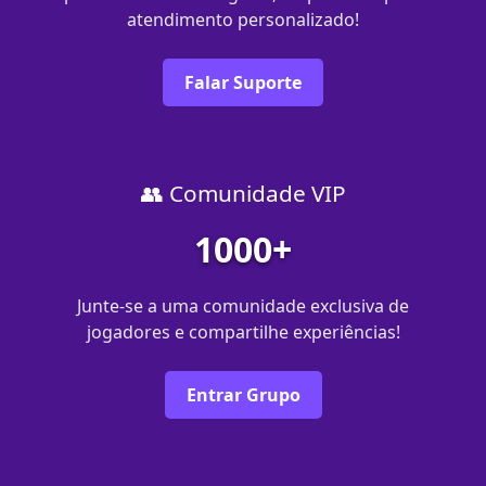
atendimento personalizado!
Falar Suporte
👥 Comunidade VIP
1000+
Junte-se a uma comunidade exclusiva de
jogadores e compartilhe experiências!
Entrar Grupo