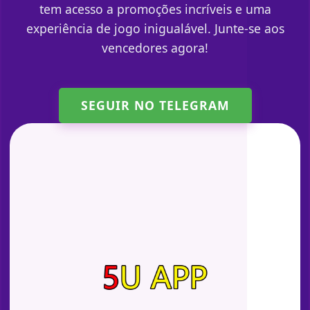
tem acesso a promoções incríveis e uma
experiência de jogo inigualável. Junte-se aos
vencedores agora!
SEGUIR NO TELEGRAM