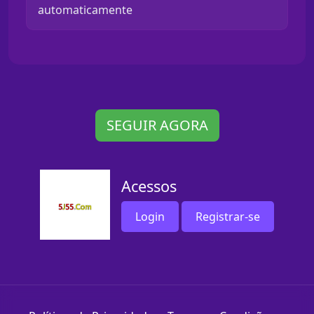
automaticamente
SEGUIR AGORA
Acessos
Login
Registrar-se