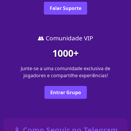
Falar Suporte
👥 Comunidade VIP
1000+
Junte-se a uma comunidade exclusiva de
jogadores e compartilhe experiências!
Entrar Grupo
📱 Como Seguir no Telegram