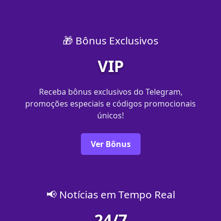
🎁 Bônus Exclusivos
VIP
Receba bônus exclusivos do Telegram,
promoções especiais e códigos promocionais
únicos!
Ver Bônus
📢 Notícias em Tempo Real
24/7