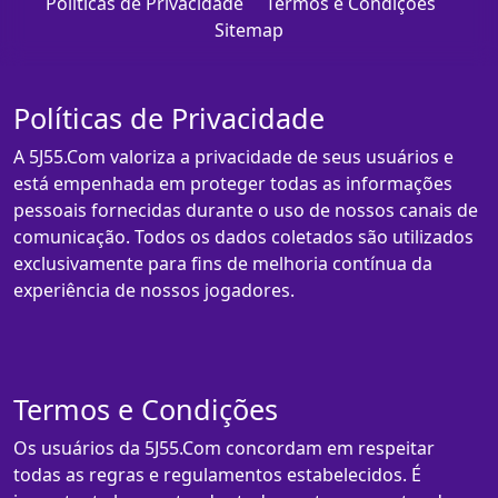
Políticas de Privacidade
Termos e Condições
Sitemap
Políticas de Privacidade
A 5J55.Com valoriza a privacidade de seus usuários e
está empenhada em proteger todas as informações
pessoais fornecidas durante o uso de nossos canais de
comunicação. Todos os dados coletados são utilizados
exclusivamente para fins de melhoria contínua da
experiência de nossos jogadores.
Termos e Condições
Os usuários da 5J55.Com concordam em respeitar
todas as regras e regulamentos estabelecidos. É