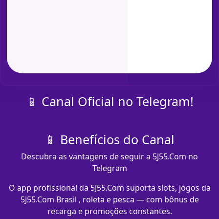
📱 Canal Oficial no Telegram!
📱 Benefícios do Canal
Descubra as vantagens de seguir a 5J55.Com no
Telegram
O app profissional da 5J55.Com suporta slots, jogos da
5J55.Com Brasil , roleta e pesca — com bônus de
recarga e promoções constantes.