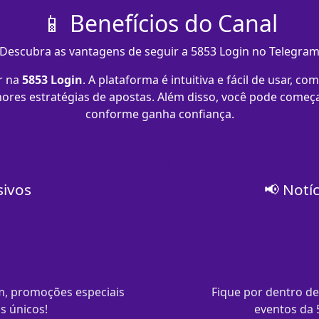
📱 Benefícios do Canal
Descubra as vantagens de seguir a 5853 Login no Telegra
ir na
5853 Login
. A plataforma é intuitiva e fácil de usar, co
hores estratégias de apostas. Além disso, você pode come
conforme ganha confiança.
sivos
📢 Notí
m, promoções especiais
Fique por dentro d
s únicos!
eventos da 