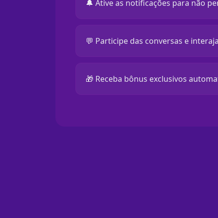
🔔 Ative as notificações para não p
💬 Participe das conversas e interaj
🎁 Receba bônus exclusivos autom