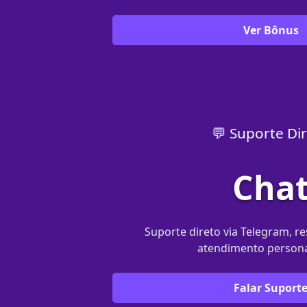
Ver Bônus
💬 Suporte Di
Cha
Suporte direto via Telegram, r
atendimento persona
Falar Suport