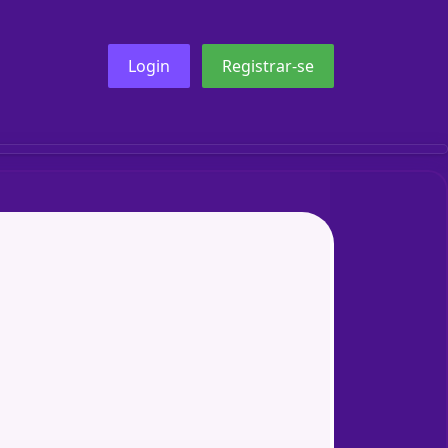
Login
Registrar-se