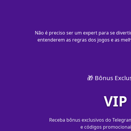
Não é preciso ser um expert para se divert
entenderem as regras dos jogos e as mel
🎁 Bônus Exclu
VIP
Receba bônus exclusivos do Telegra
e códigos promocionai