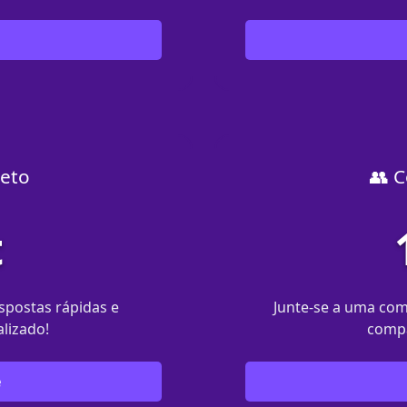
reto
👥 
t
espostas rápidas e
Junte-se a uma com
lizado!
compa
e