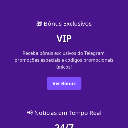
🎁 Bônus Exclusivos
VIP
Receba bônus exclusivos do Telegram,
promoções especiais e códigos promocionais
únicos!
Ver Bônus
📢 Notícias em Tempo Real
24/7