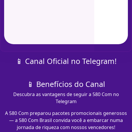
📱 Canal Oficial no Telegram!
📱 Benefícios do Canal
Descubra as vantagens de seguir a 580 Com no
Telegram
A 580 Com preparou pacotes promocionais generosos
— a 580 Com Brasil convida você a embarcar numa
jornada de riqueza com nossos vencedores!