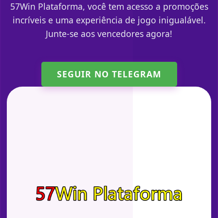
57Win Plataforma, você tem acesso a promoções
incríveis e uma experiência de jogo inigualável.
Junte-se aos vencedores agora!
SEGUIR NO TELEGRAM