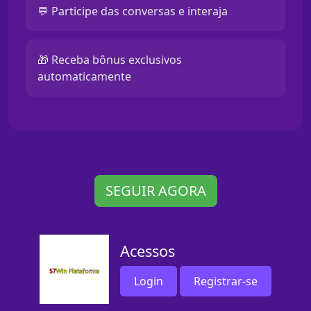
💬 Participe das conversas e interaja
🎁 Receba bônus exclusivos
automaticamente
SEGUIR AGORA
Acessos
Login
Registrar-se