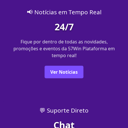
📢 Notícias em Tempo Real
24/7
Fique por dentro de todas as novidades,
promoções e eventos da 57Win Plataforma em
tempo real!
Ver Notícias
💬 Suporte Direto
Chat