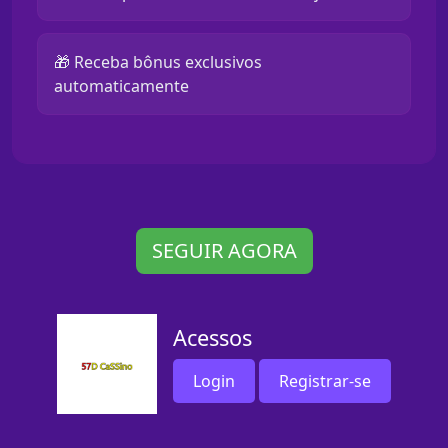
🎁 Receba bônus exclusivos
automaticamente
SEGUIR AGORA
Acessos
Login
Registrar-se