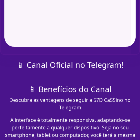
📱 Canal Oficial no Telegram!
📱 Benefícios do Canal
Descubra as vantagens de seguir a 57D CaSSino no
Telegram
A interface é totalmente responsiva, adaptando-se
perfeitamente a qualquer dispositivo. Seja no seu
smartphone, tablet ou computador, você terá a mesma