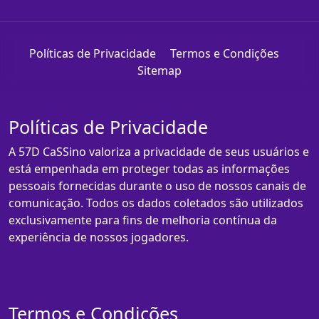
Políticas de Privacidade
Termos e Condições
Sitemap
Políticas de Privacidade
A 57D CaSSino valoriza a privacidade de seus usuários e
está empenhada em proteger todas as informações
pessoais fornecidas durante o uso de nossos canais de
comunicação. Todos os dados coletados são utilizados
exclusivamente para fins de melhoria contínua da
experiência de nossos jogadores.
Termos e Condições