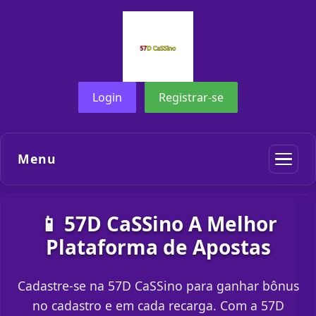
Login
Registrar-se
Menu
📱 57D CaSSino A Melhor
Plataforma de Apostas
Cadastre-se na 57D CaSSino para ganhar bônus
no cadastro e em cada recarga. Com a 57D