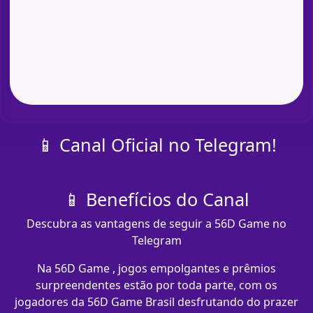
📱 Canal Oficial no Telegram!
📱 Benefícios do Canal
Descubra as vantagens de seguir a 56D Game no
Telegram
Na 56D Game , jogos empolgantes e prêmios
surpreendentes estão por toda parte, com os
jogadores da 56D Game Brasil desfrutando do prazer