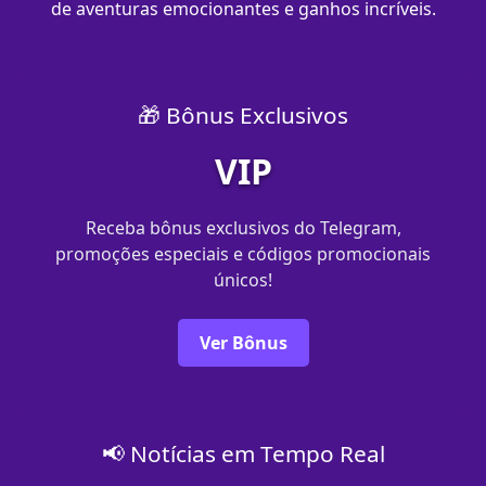
de aventuras emocionantes e ganhos incríveis.
🎁 Bônus Exclusivos
VIP
Receba bônus exclusivos do Telegram,
promoções especiais e códigos promocionais
únicos!
Ver Bônus
📢 Notícias em Tempo Real