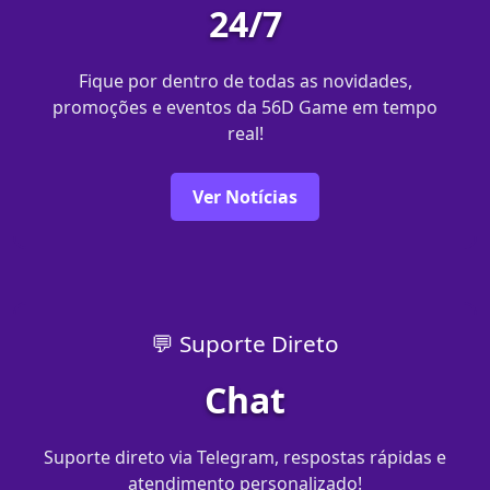
24/7
Fique por dentro de todas as novidades,
promoções e eventos da 56D Game em tempo
real!
Ver Notícias
💬 Suporte Direto
Chat
Suporte direto via Telegram, respostas rápidas e
atendimento personalizado!