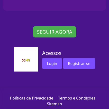
SEGUIR AGORA
Acessos
Login
Registrar-se
Políticas de Privacidade
Termos e Condições
Sitemap