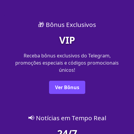
🎁 Bônus Exclusivos
VIP
Receba bônus exclusivos do Telegram,
promoções especiais e códigos promocionais
únicos!
Ver Bônus
📢 Notícias em Tempo Real
24/7