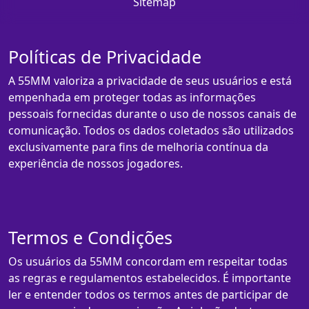
Sitemap
Políticas de Privacidade
A 55MM valoriza a privacidade de seus usuários e está
empenhada em proteger todas as informações
pessoais fornecidas durante o uso de nossos canais de
comunicação. Todos os dados coletados são utilizados
exclusivamente para fins de melhoria contínua da
experiência de nossos jogadores.
Termos e Condições
Os usuários da 55MM concordam em respeitar todas
as regras e regulamentos estabelecidos. É importante
ler e entender todos os termos antes de participar de