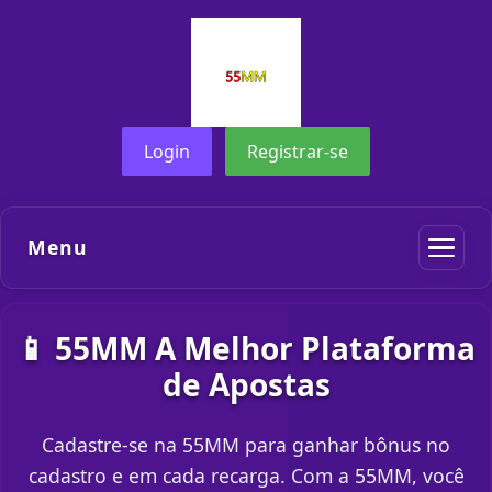
Login
Registrar-se
Menu
📱 55MM A Melhor Plataforma
de Apostas
Cadastre-se na 55MM para ganhar bônus no
cadastro e em cada recarga. Com a 55MM, você