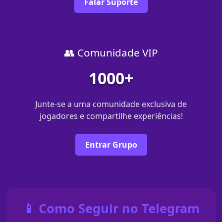
Falar Suporte
👥 Comunidade VIP
1000+
Junte-se a uma comunidade exclusiva de
jogadores e compartilhe experiências!
Entrar Grupo
📱 Como Seguir no Telegram