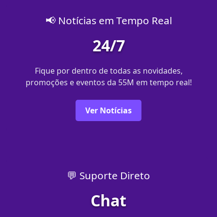
📢 Notícias em Tempo Real
24/7
Fique por dentro de todas as novidades,
promoções e eventos da 55M em tempo real!
Ver Notícias
💬 Suporte Direto
Chat