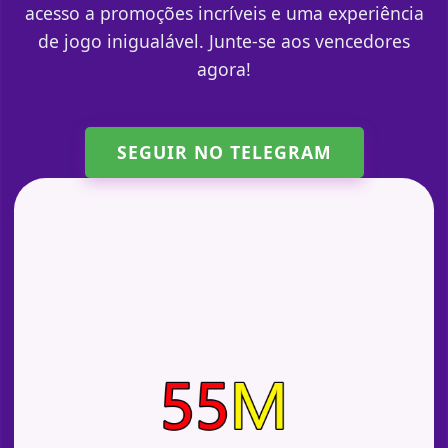
acesso a promoções incríveis e uma experiência
de jogo inigualável. Junte-se aos vencedores
agora!
SEGUIR NO TELEGRAM