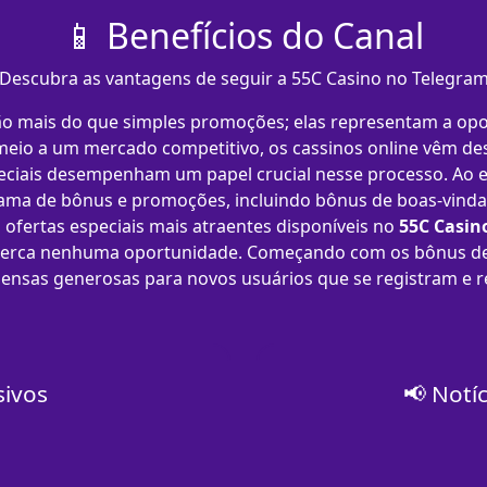
📱 Benefícios do Canal
Descubra as vantagens de seguir a 55C Casino no Telegra
o mais do que simples promoções; elas representam a opo
eio a um mercado competitivo, os cassinos online vêm de
especiais desempenham um papel crucial nesse processo. Ao 
a de bônus e promoções, incluindo bônus de boas-vindas,
 ofertas especiais mais atraentes disponíveis no
55C Casin
o perca nenhuma oportunidade. Começando com os bônus de
nsas generosas para novos usuários que se registram e r
sivos
📢 Notí