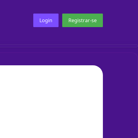
Login
Registrar-se