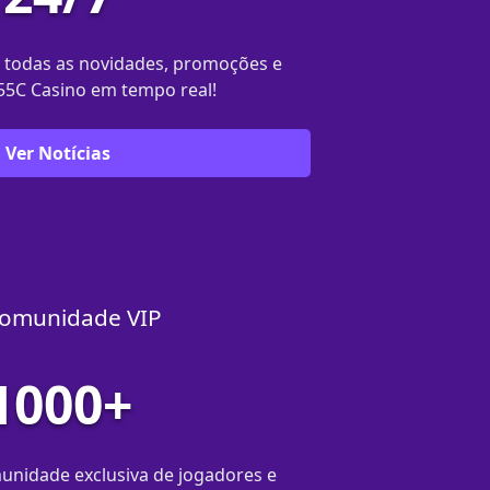
e todas as novidades, promoções e
55C Casino em tempo real!
Ver Notícias
Comunidade VIP
1000+
unidade exclusiva de jogadores e