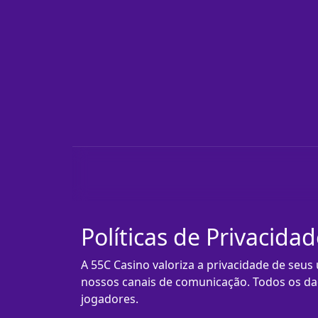
Políticas de Privacida
A 55C Casino valoriza a privacidade de seu
nossos canais de comunicação. Todos os dad
jogadores.