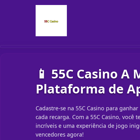
📱 55C Casino A 
Plataforma de A
Cadastre-se na 55C Casino para ganhar
cada recarga. Com a 55C Casino, você 
incríveis e uma experiência de jogo inig
vencedores agora!