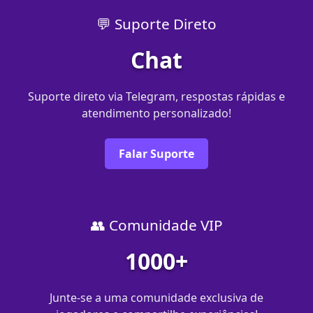
💬 Suporte Direto
Chat
Suporte direto via Telegram, respostas rápidas e
atendimento personalizado!
Falar Suporte
👥 Comunidade VIP
1000+
Junte-se a uma comunidade exclusiva de