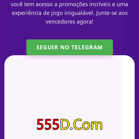
você tem acesso a promoções incríveis e uma
experiência de jogo inigualável. Junte-se aos
vencedores agora!
SEGUIR NO TELEGRAM