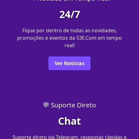
24/7
Fique por dentro de todas as novidades,
promoções e eventos da 53E.Com em tempo
real!
Ver Notícias
💬 Suporte Direto
Chat
Suporte direto via Telegram, respostas rápidas e