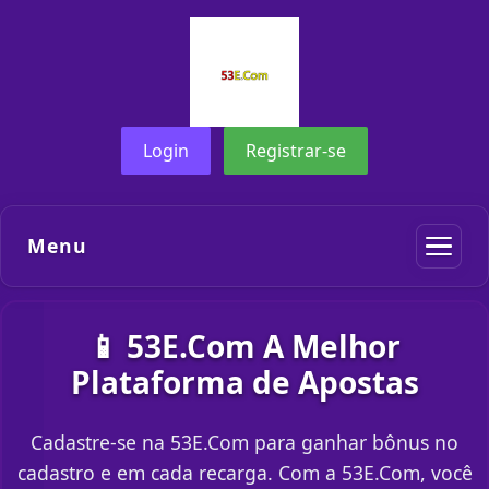
Login
Registrar-se
Menu
📱 53E.Com A Melhor
Plataforma de Apostas
Cadastre-se na 53E.Com para ganhar bônus no
cadastro e em cada recarga. Com a 53E.Com, você