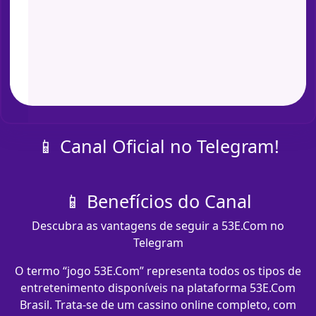
📱 Canal Oficial no Telegram!
📱 Benefícios do Canal
Descubra as vantagens de seguir a 53E.Com no
Telegram
O termo “jogo 53E.Com” representa todos os tipos de
entretenimento disponíveis na plataforma 53E.Com
Brasil. Trata-se de um cassino online completo, com