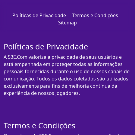
Políticas de Privacidade
Termos e Condições
Sitemap
Políticas de Privacidade
A 53E.Com valoriza a privacidade de seus usuários e
está empenhada em proteger todas as informações
pessoais fornecidas durante o uso de nossos canais de
comunicação. Todos os dados coletados são utilizados
exclusivamente para fins de melhoria contínua da
experiência de nossos jogadores.
Termos e Condições