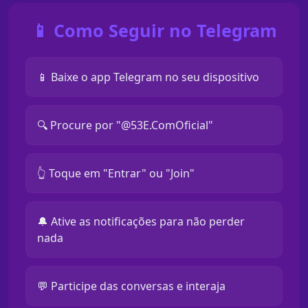
📱 Como Seguir no Telegram
📱 Baixe o app Telegram no seu dispositivo
🔍 Procure por "@53E.ComOficial"
👆 Toque em "Entrar" ou "Join"
🔔 Ative as notificações para não perder
nada
💬 Participe das conversas e interaja