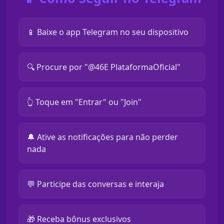
📱 Baixe o app Telegram no seu dispositivo
🔍 Procure por "@46E PlataformaOficial"
👆 Toque em "Entrar" ou "Join"
🔔 Ative as notificações para não perder
nada
💬 Participe das conversas e interaja
🎁 Receba bônus exclusivos