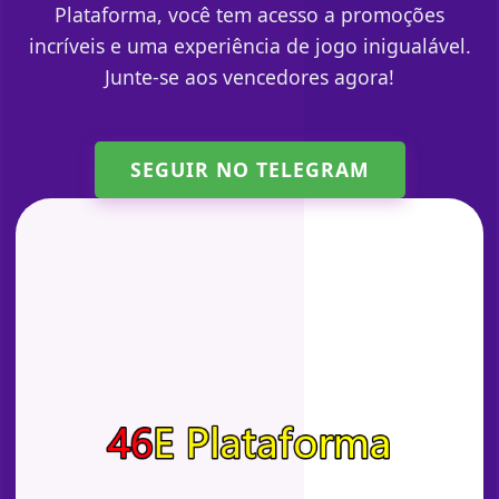
Plataforma, você tem acesso a promoções
incríveis e uma experiência de jogo inigualável.
Junte-se aos vencedores agora!
SEGUIR NO TELEGRAM