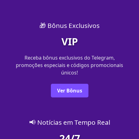
🎁 Bônus Exclusivos
VIP
Receba bônus exclusivos do Telegram,
promoções especiais e códigos promocionais
únicos!
Ver Bônus
📢 Notícias em Tempo Real
24/7