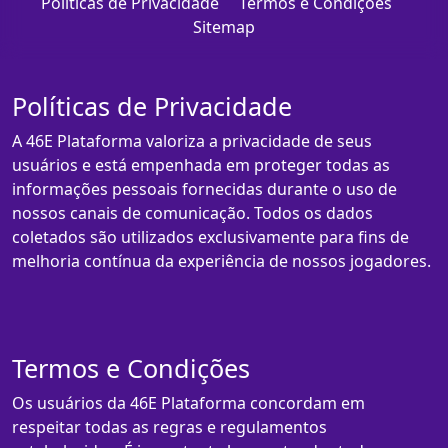
Políticas de Privacidade
Termos e Condições
Sitemap
Políticas de Privacidade
A 46E Plataforma valoriza a privacidade de seus
usuários e está empenhada em proteger todas as
informações pessoais fornecidas durante o uso de
nossos canais de comunicação. Todos os dados
coletados são utilizados exclusivamente para fins de
melhoria contínua da experiência de nossos jogadores.
Termos e Condições
Os usuários da 46E Plataforma concordam em
respeitar todas as regras e regulamentos