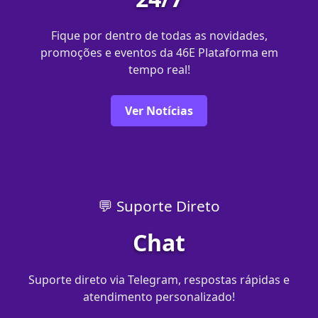
Fique por dentro de todas as novidades,
promoções e eventos da 46E Plataforma em
tempo real!
Ver Notícias
💬 Suporte Direto
Chat
Suporte direto via Telegram, respostas rápidas e
atendimento personalizado!