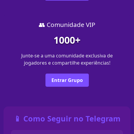
👥 Comunidade VIP
1000+
Junte-se a uma comunidade exclusiva de
jogadores e compartilhe experiências!
Entrar Grupo
📱 Como Seguir no Telegram