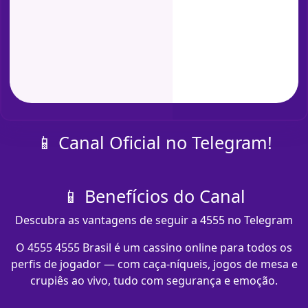
📱 Canal Oficial no Telegram!
📱 Benefícios do Canal
Descubra as vantagens de seguir a 4555 no Telegram
O 4555 4555 Brasil é um cassino online para todos os
perfis de jogador — com caça-níqueis, jogos de mesa e
crupiês ao vivo, tudo com segurança e emoção.