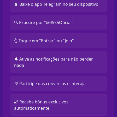
📱 Baixe o app Telegram no seu dispositivo
🔍 Procure por "@4555Oficial"
👆 Toque em "Entrar" ou "Join"
🔔 Ative as notificações para não perder
nada
💬 Participe das conversas e interaja
🎁 Receba bônus exclusivos
automaticamente