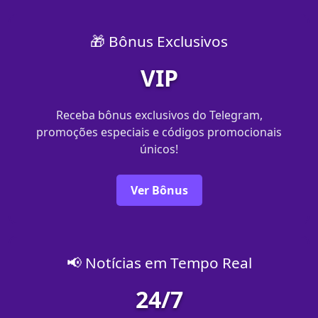
🎁 Bônus Exclusivos
VIP
Receba bônus exclusivos do Telegram,
promoções especiais e códigos promocionais
únicos!
Ver Bônus
📢 Notícias em Tempo Real
24/7