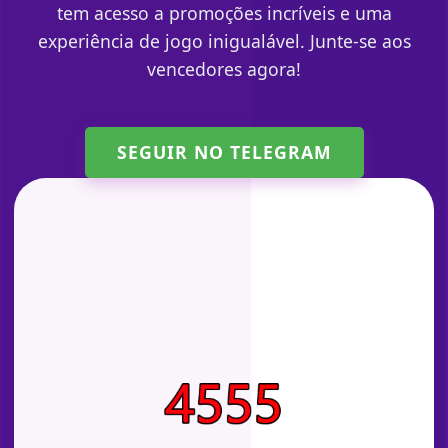
tem acesso a promoções incríveis e uma
experiência de jogo inigualável. Junte-se aos
vencedores agora!
SEGUIR NO TELEGRAM