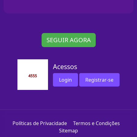
SEGUIR AGORA
Acessos
Login
Registrar-se
Políticas de Privacidade
Termos e Condições
Sitemap