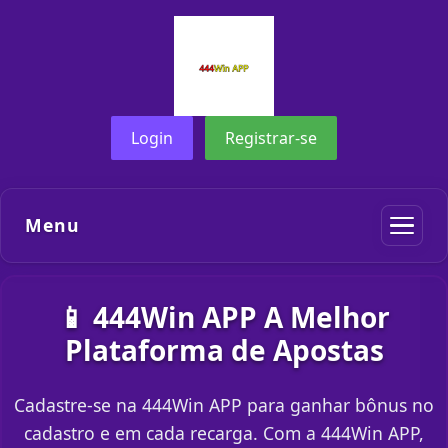
Login
Registrar-se
Menu
📱 444Win APP A Melhor
Plataforma de Apostas
Cadastre-se na 444Win APP para ganhar bônus no
cadastro e em cada recarga. Com a 444Win APP,