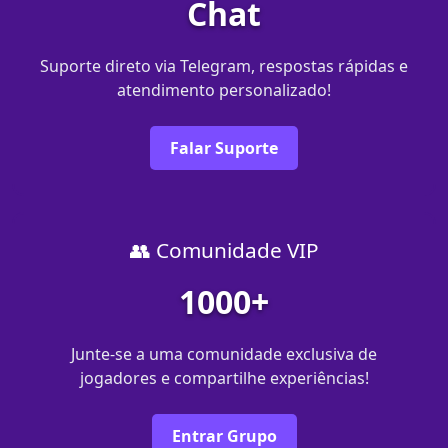
Chat
Suporte direto via Telegram, respostas rápidas e
atendimento personalizado!
Falar Suporte
👥 Comunidade VIP
1000+
Junte-se a uma comunidade exclusiva de
jogadores e compartilhe experiências!
Entrar Grupo