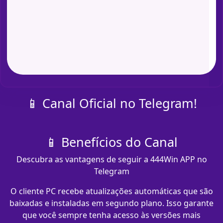
📱 Canal Oficial no Telegram!
📱 Benefícios do Canal
Descubra as vantagens de seguir a 444Win APP no
Telegram
O cliente PC recebe atualizações automáticas que são
baixadas e instaladas em segundo plano. Isso garante
que você sempre tenha acesso às versões mais