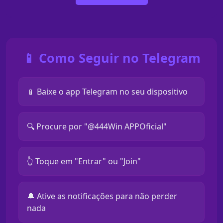
📱 Como Seguir no Telegram
📱 Baixe o app Telegram no seu dispositivo
🔍 Procure por "@444Win APPOficial"
👆 Toque em "Entrar" ou "Join"
🔔 Ative as notificações para não perder
nada