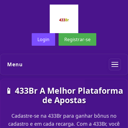
Login
Registrar-se
Menu
📱 433Br A Melhor Plataforma
de Apostas
Cadastre-se na 433Br para ganhar bônus no
cadastro e em cada recarga. Com a 433Br, você