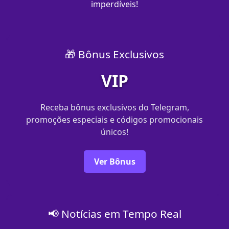
imperdíveis!
🎁 Bônus Exclusivos
VIP
Receba bônus exclusivos do Telegram,
promoções especiais e códigos promocionais
únicos!
Ver Bônus
📢 Notícias em Tempo Real