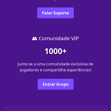
Falar Suporte
👥 Comunidade VIP
1000+
Junte-se a uma comunidade exclusiva de
jogadores e compartilhe experiências!
Entrar Grupo