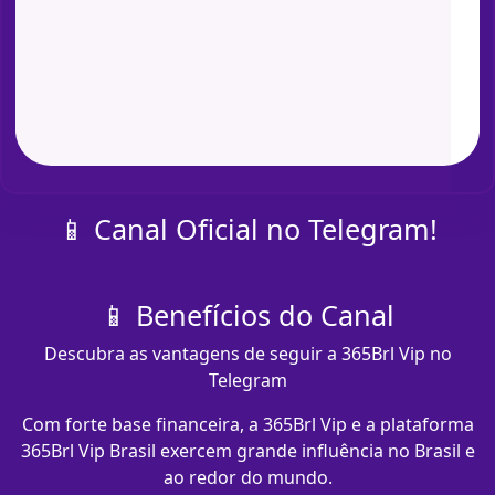
📱 Canal Oficial no Telegram!
📱 Benefícios do Canal
Descubra as vantagens de seguir a 365Brl Vip no
Telegram
Com forte base financeira, a 365Brl Vip e a plataforma
365Brl Vip Brasil exercem grande influência no Brasil e
ao redor do mundo.