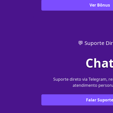
Ver Bônus
💬 Suporte Di
Cha
Suporte direto via Telegram, r
atendimento persona
Falar Suport