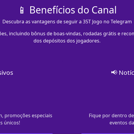
📱 Benefícios do Canal
Descubra as vantagens de seguir a 35T Jogo no Telegram
es, incluindo bônus de boas-vindas, rodadas grátis e rec
dos depósitos dos jogadores.
sivos
📢 Notí
m, promoções especiais
Fique por dentro d
s únicos!
eventos da