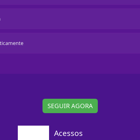
a
aticamente
SEGUIR AGORA
Acessos