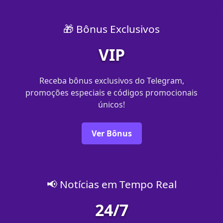
🎁 Bônus Exclusivos
VIP
Receba bônus exclusivos do Telegram,
promoções especiais e códigos promocionais
únicos!
Ver Bônus
📢 Notícias em Tempo Real
24/7