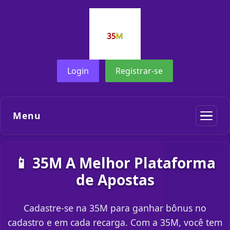
Login
Registrar-se
Menu
📱 35M A Melhor Plataforma
de Apostas
Cadastre-se na 35M para ganhar bônus no
cadastro e em cada recarga. Com a 35M, você tem