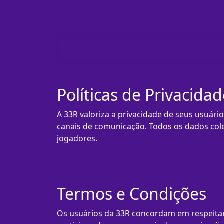
Políticas de Privacida
A 33R valoriza a privacidade de seus usuár
canais de comunicação. Todos os dados cole
jogadores.
Termos e Condições
Os usuários da 33R concordam em respeitar 