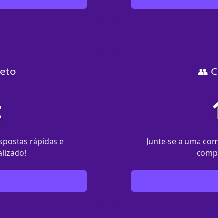
reto
👥 
t
espostas rápidas e
Junte-se a uma com
lizado!
compa
e