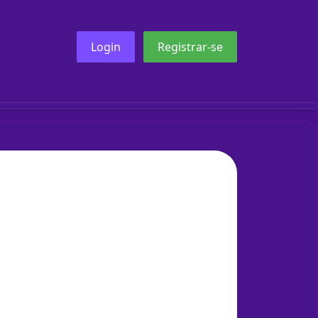
Login
Registrar-se