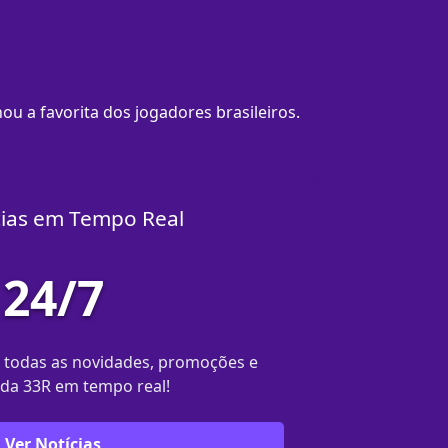
ou a favorita dos jogadores brasileiros.
cias em Tempo Real
24/7
e todas as novidades, promoções e
 da 33R em tempo real!
Ver Notícias