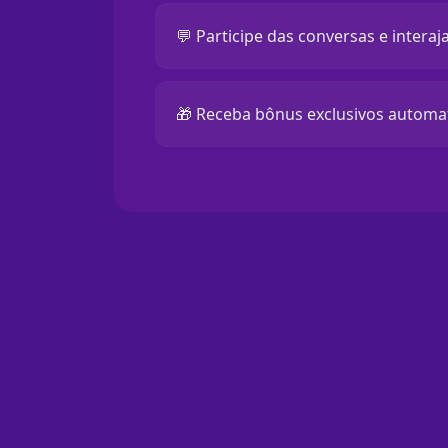
💬 Participe das conversas e interaj
🎁 Receba bônus exclusivos autom