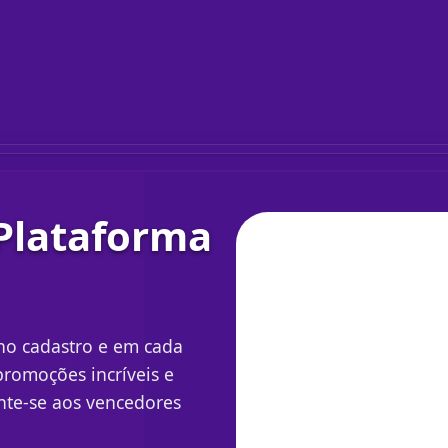
 Plataforma
no cadastro e em cada
promoções incríveis e
unte-se aos vencedores