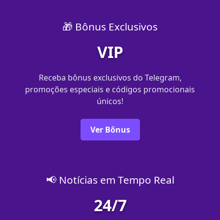
🎁 Bônus Exclusivos
VIP
Receba bônus exclusivos do Telegram,
promoções especiais e códigos promocionais
únicos!
Ver Bônus
📢 Notícias em Tempo Real
24/7