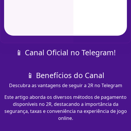
📱 Canal Oficial no Telegram!
📱 Benefícios do Canal
Descubra as vantagens de seguir a 2R no Telegram
Este artigo aborda os diversos métodos de pagamento
disponíveis no 2R, destacando a importância da
segurança, taxas e conveniência na experiência de jogo
online.