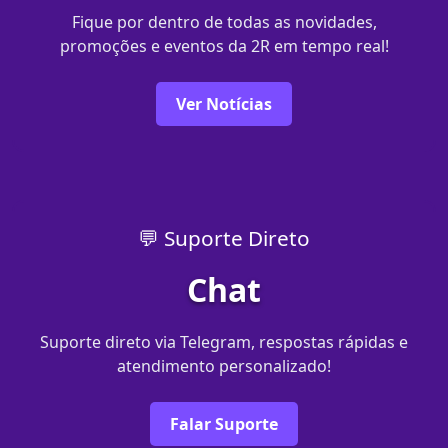
Fique por dentro de todas as novidades,
promoções e eventos da 2R em tempo real!
Ver Notícias
💬 Suporte Direto
Chat
Suporte direto via Telegram, respostas rápidas e
atendimento personalizado!
Falar Suporte