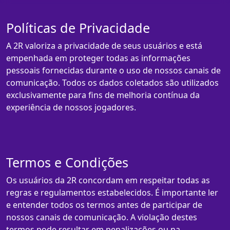
Políticas de Privacidade
A 2R valoriza a privacidade de seus usuários e está
empenhada em proteger todas as informações
pessoais fornecidas durante o uso de nossos canais de
comunicação. Todos os dados coletados são utilizados
exclusivamente para fins de melhoria contínua da
experiência de nossos jogadores.
Termos e Condições
Os usuários da 2R concordam em respeitar todas as
regras e regulamentos estabelecidos. É importante ler
e entender todos os termos antes de participar de
nossos canais de comunicação. A violação destes
termos pode resultar em penalizações ou na