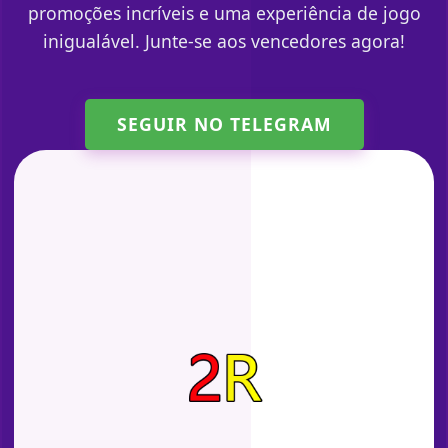
promoções incríveis e uma experiência de jogo
inigualável. Junte-se aos vencedores agora!
SEGUIR NO TELEGRAM