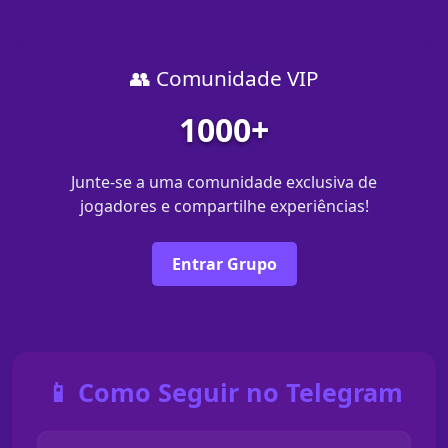
👥 Comunidade VIP
1000+
Junte-se a uma comunidade exclusiva de
jogadores e compartilhe experiências!
Entrar Grupo
📱 Como Seguir no Telegram