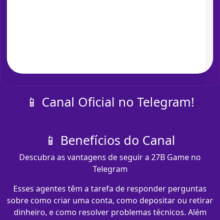
📱 Canal Oficial no Telegram!
📱 Benefícios do Canal
Descubra as vantagens de seguir a 27B Game no
Telegram
Esses agentes têm a tarefa de responder perguntas
sobre como criar uma conta, como depositar ou retirar
dinheiro, e como resolver problemas técnicos. Além