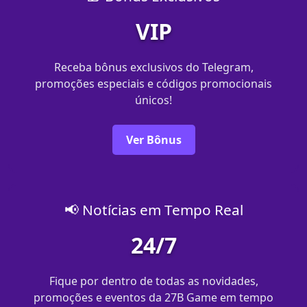
VIP
Receba bônus exclusivos do Telegram,
promoções especiais e códigos promocionais
únicos!
Ver Bônus
📢 Notícias em Tempo Real
24/7
Fique por dentro de todas as novidades,
promoções e eventos da 27B Game em tempo