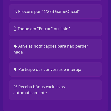
🔍 Procure por "@27B GameOficial"
👆 Toque em "Entrar" ou "Join"
🔔 Ative as notificações para não perder
nada
💬 Participe das conversas e interaja
🎁 Receba bônus exclusivos
automaticamente