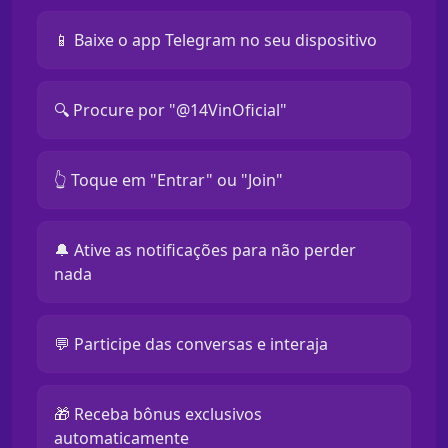
📱 Baixe o app Telegram no seu dispositivo
🔍 Procure por "@14VinOficial"
👆 Toque em "Entrar" ou "Join"
🔔 Ative as notificações para não perder
nada
💬 Participe das conversas e interaja
🎁 Receba bônus exclusivos
automaticamente