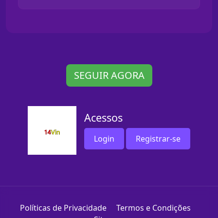
SEGUIR AGORA
Acessos
Login
Registrar-se
Políticas de Privacidade
Termos e Condições