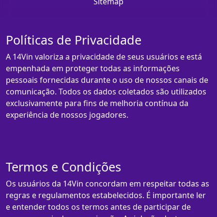
Sitemap
Políticas de Privacidade
A 14Vin valoriza a privacidade de seus usuários e está
empenhada em proteger todas as informações
pessoais fornecidas durante o uso de nossos canais de
comunicação. Todos os dados coletados são utilizados
exclusivamente para fins de melhoria contínua da
experiência de nossos jogadores.
Termos e Condições
Os usuários da 14Vin concordam em respeitar todas as
regras e regulamentos estabelecidos. É importante ler
e entender todos os termos antes de participar de