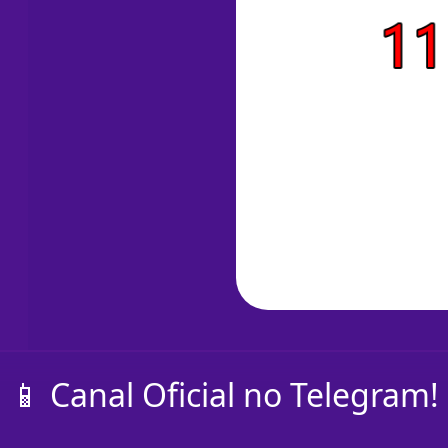
📱 Canal Oficial no Telegram!