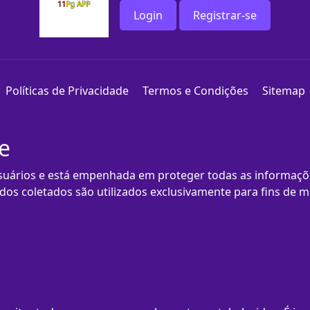
Login
Registrar-se
Políticas de Privacidade
Termos e Condições
Sitemap
de
usuários e está empenhada em proteger todas as informaçõ
os coletados são utilizados exclusivamente para fins de m