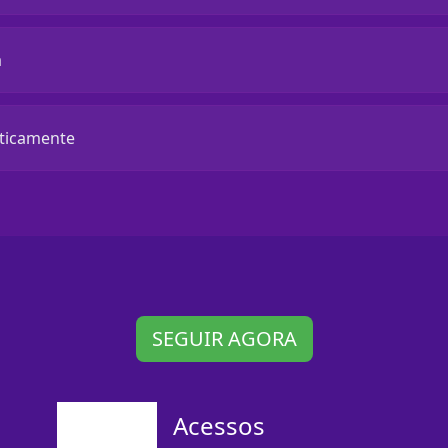
a
aticamente
SEGUIR AGORA
Acessos