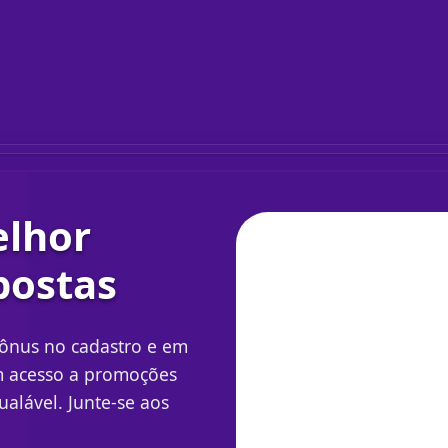
elhor
postas
ônus no cadastro e em
m acesso a promoções
ualável. Junte-se aos