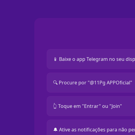
📱 Baixe o app Telegram no seu disp
🔍 Procure por "@11Pg APPOficial"
👆 Toque em "Entrar" ou "Join"
🔔 Ative as notificações para não p