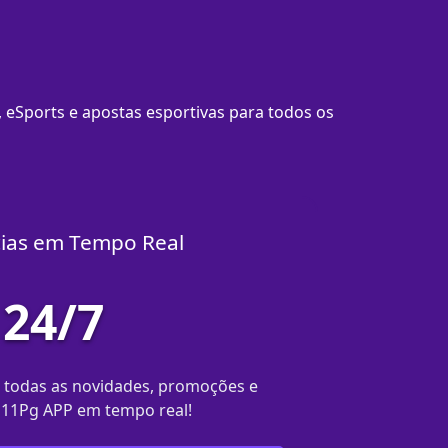
, eSports e apostas esportivas para todos os
cias em Tempo Real
24/7
e todas as novidades, promoções e
 11Pg APP em tempo real!