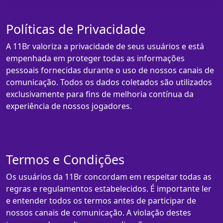
Políticas de Privacidade
A 11Br valoriza a privacidade de seus usuários e está
empenhada em proteger todas as informações
pessoais fornecidas durante o uso de nossos canais de
comunicação. Todos os dados coletados são utilizados
exclusivamente para fins de melhoria contínua da
experiência de nossos jogadores.
Termos e Condições
Os usuários da 11Br concordam em respeitar todas as
regras e regulamentos estabelecidos. É importante ler
e entender todos os termos antes de participar de
nossos canais de comunicação. A violação destes