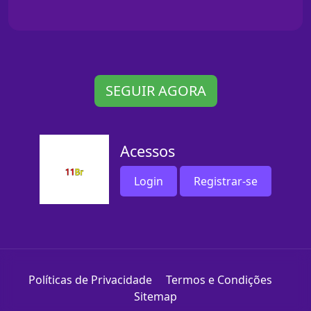
SEGUIR AGORA
Acessos
Login
Registrar-se
Políticas de Privacidade
Termos e Condições
Sitemap