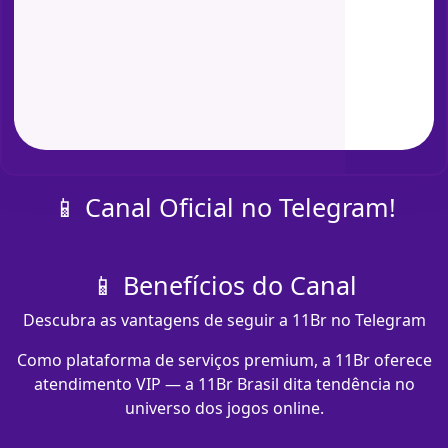
📱 Canal Oficial no Telegram!
📱 Benefícios do Canal
Descubra as vantagens de seguir a 11Br no Telegram
Como plataforma de serviços premium, a 11Br oferece
atendimento VIP — a 11Br Brasil dita tendência no
universo dos jogos online.