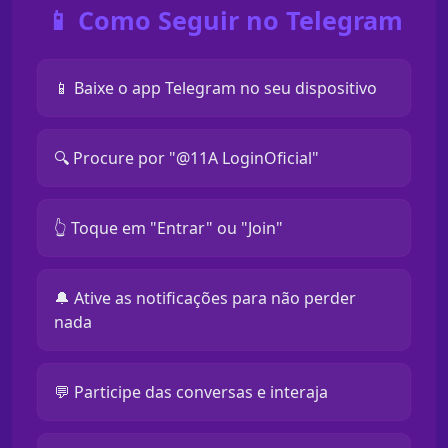
📱 Como Seguir no Telegram
📱 Baixe o app Telegram no seu dispositivo
🔍 Procure por "@11A LoginOficial"
👆 Toque em "Entrar" ou "Join"
🔔 Ative as notificações para não perder
nada
💬 Participe das conversas e interaja