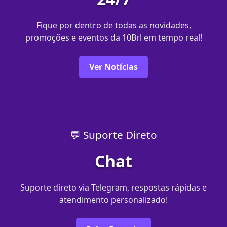
Fique por dentro de todas as novidades,
promoções e eventos da 10Brl em tempo real!
Ver Notícias
💬 Suporte Direto
Chat
Suporte direto via Telegram, respostas rápidas e
atendimento personalizado!